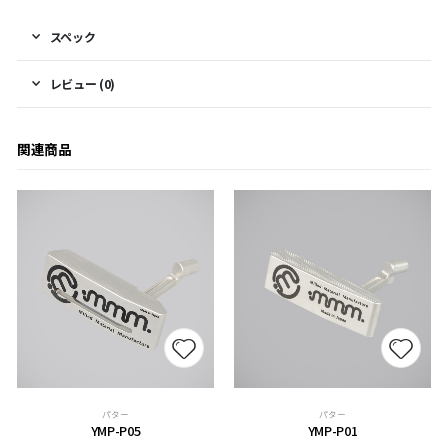
スペック
レビュー (0)
関連商品
パター
パター
YMP-P05
YMP-P01