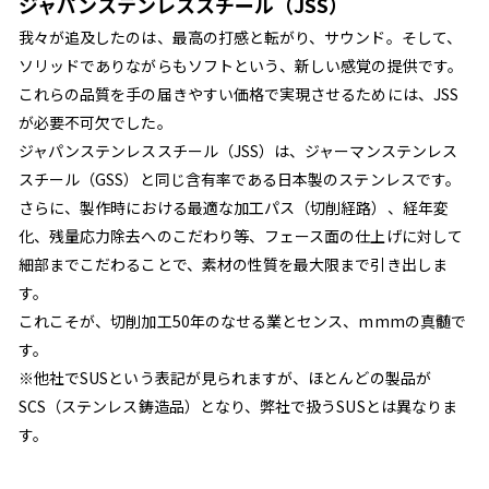
ジャパンステンレススチール（JSS）
我々が追及したのは、最高の打感と転がり、サウンド。そして、
ソリッドでありながらもソフトという、新しい感覚の提供です。
これらの品質を手の届きやすい価格で実現させるためには、JSS
が必要不可欠でした。
ジャパンステンレススチール（JSS）は、ジャーマンステンレス
スチール（GSS）と同じ含有率である日本製のステンレスです。
さらに、製作時における最適な加工パス（切削経路）、経年変
化、残量応力除去へのこだわり等、フェース面の仕上げに対して
細部までこだわることで、素材の性質を最大限まで引き出しま
す。
これこそが、切削加工50年のなせる業とセンス、mmmの真髄で
す。
※他社でSUSという表記が見られますが、ほとんどの製品が
SCS（ステンレス鋳造品）となり、弊社で扱うSUSとは異なりま
す。