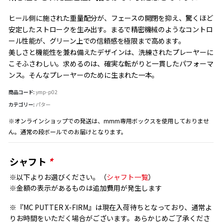
ヒール側に施された重量配分が、フェースの開閉を抑え、驚くほど
安定したストロークを生み出す。まるで精密機械のようなコントロ
ール性能が、グリーン上での信頼感を極限まで高めます。
美しさと機能性を兼ね備えたデザインは、洗練されたプレーヤーに
こそふさわしい。求めるのは、確実な転がりと一貫したパフォーマ
ンス。そんなプレーヤーのために生まれた一本。
商品コード:
ymp-p02
カテゴリー:
パター
※オンラインショップでの発送は、mmm専用ボックスを使用しておりませ
ん。通常の段ボールでのお届けとなります。
シャフト
*
※以下よりお選びください。（
シャフト一覧
）
※金額の表示があるものは追加費用が発生します
※『MC PUTTER X-FIRM』は現在入荷待ちとなっており、通常よ
りお時間をいただく場合がございます。あらかじめご了承くださ